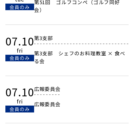
第51回 ゴルフコンペ（ゴルフ同好
会員のみ
会）
07.10
第3支部
fri
第3支部 シェフのお料理教室 × 食べ
会員のみ
る会
07.10
広報委員会
fri
広報委員会
会員のみ